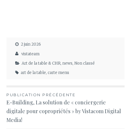
2 juin 2026
vistateam
Art de la table & CHR
,
news
,
Non classé
art de la table
,
carte menu
Navigation
PUBLICATION PRÉCÉDENTE
E-Building, La solution de « conciergerie
de
digitale pour copropriétés » by Vistacom Digital
l’article
Media!