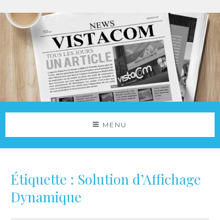
Aller
au
contenu
Agence Vistacom
NOS ACTUS
MENU
Étiquette :
Solution d’Affichage
Dynamique