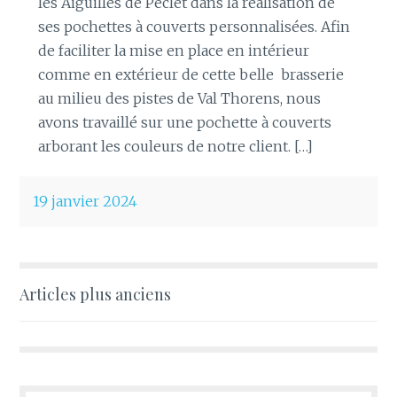
les Aiguilles de Péclet dans la réalisation de
ses pochettes à couverts personnalisées. Afin
de faciliter la mise en place en intérieur
comme en extérieur de cette belle brasserie
au milieu des pistes de Val Thorens, nous
avons travaillé sur une pochette à couverts
arborant les couleurs de notre client. […]
19 janvier 2024
Navigation
Articles plus anciens
des
articles