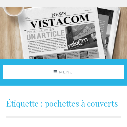
Aller
au
contenu
Agence Vistacom
NOS ACTUS
MENU
Étiquette :
pochettes à couverts