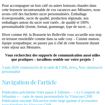
Pour accompagner un bon café ou autres boissons chaudes dans
cette brasserie incontournable de vos vacances aux Ménuires, nous
avons créé des buchettes sucre personnalisées. Emballage
écoresponsable, sucre de qualité, production régionale, nos
emballages autour du sucre sont variés , de qualité et 100%
personnalisable (forme, format, grammage, type de sucre…).
Hiver comme été, la Brasserie les Belleville vous accueille non stop
en terrasse ensoleillée comme dans sa salle cosy – Cuisine maison,
équipe sympathique, ne passez pas à côté de cette brasserie durant
votre séjour aux Menuires.
Vous recherchez des supports de communication aussi utiles
que pratiques – tavaillons semble sur votre projets !
3 juin 2026
vistateam
Art de la table & CHR
,
news
,
Non classé
sucre
personnalisé
Navigation de l’article
Publication précédente
Votre pause à Talloires – « Le Comptoir de
Sébastien » – carte de menu personnalisée by Vistacom CHR
Publication suivante
Découvrez notre large gamme d’accessoires
pour hôtellerie by Vistacom CHR