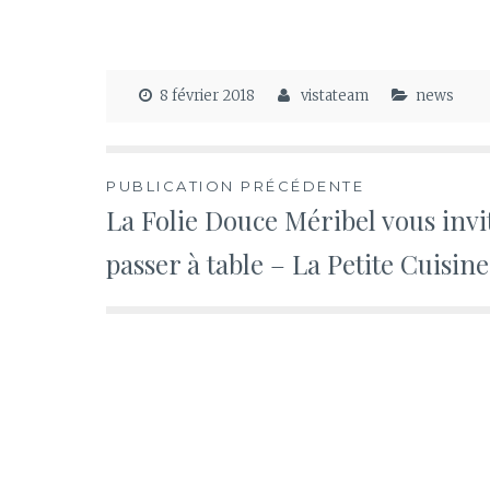
8 février 2018
vistateam
news
Navigation
PUBLICATION PRÉCÉDENTE
La Folie Douce Méribel vous invi
de
passer à table – La Petite Cuisine
l’article