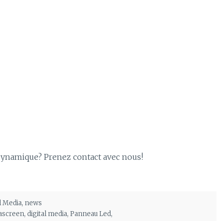
 dynamique? Prenez contact avec nous!
l Media
,
news
tascreen
,
digital media
,
Panneau Led
,