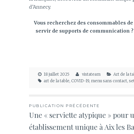
d’Annecy.
Vous recherchez des consommables de t
servir de supports de communication 
18 juillet 2025
vistateam
Art de la 
art de la table
,
COVID-19
,
menu sans contact
,
se
Navigation
PUBLICATION PRÉCÉDENTE
Une « serviette atypique » pour 
de
établissement unique à Aix les B