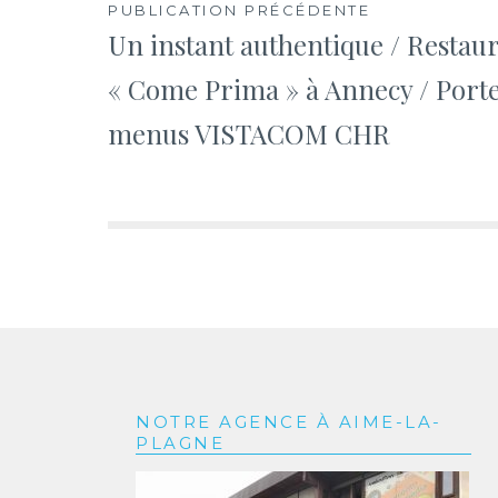
Navigation
PUBLICATION PRÉCÉDENTE
Un instant authentique / Restau
de
« Come Prima » à Annecy / Port
l’article
menus VISTACOM CHR
NOTRE AGENCE À AIME-LA-
PLAGNE