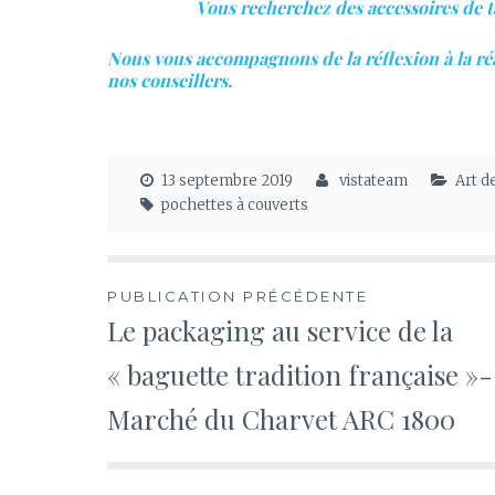
Vous recherchez des accessoires de ta
Nous vous accompagnons de la réflexion à la ré
nos conseillers.
13 septembre 2019
vistateam
Art d
pochettes à couverts
Navigation
PUBLICATION PRÉCÉDENTE
Le packaging au service de la
de
« baguette tradition française »-
l’article
Marché du Charvet ARC 1800