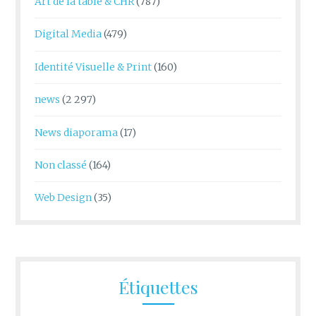
Art de la table & CHR
(787)
Digital Media
(479)
Identité Visuelle & Print
(160)
news
(2 297)
News diaporama
(17)
Non classé
(164)
Web Design
(35)
Étiquettes