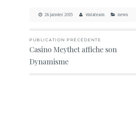
26 janvier 2015
vistateam
news
Navigation
PUBLICATION PRÉCÉDENTE
Casino Meythet affiche son
de
Dynamisme
l’article