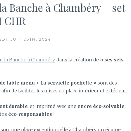
 la Banche à Chambéry – set
M CHR
DI, JUIN 26TH, 2024
nt la Banche à Chambéry,
dans la création de
« ses sets
 de table menu + La serviette pochette »
sont des
afin de faciliter les mises en place intérieur et extérieur.
ent durable
, et imprimé avec une
encre éco-solvable
,
oins
éco-responsables
!
aison, une place exceptionnelle à Chambéry, un équipe