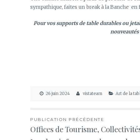
sympathique, faites un break à la Banche en fa
Pour vos supports de table durables ou jetabl
nouveautés
26 juin 2024
vistateam
Art de la ta
Navigation
PUBLICATION PRÉCÉDENTE
Offices de Tourisme, Collectivité
de