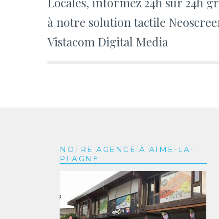
Locales, informez 24h sur 24h g
l’article
à notre solution tactile Neoscree
Vistacom Digital Media
NOTRE AGENCE À AIME-LA-
PLAGNE