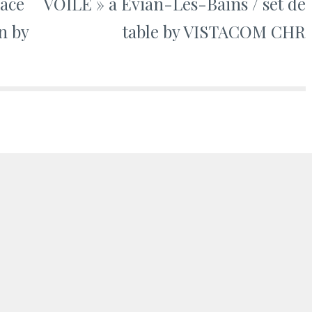
râce
VOILE » à Evian-Les-Bains / set de
n by
table by VISTACOM CHR