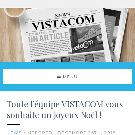
Aller
au
contenu
Agence Vistacom
NOS ACTUS
MENU
Toute l’équipe VISTACOM vous
souhaite un joyeux Noël !
NEWS
/ MERCREDI, DÉCEMBRE 26TH, 2018