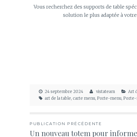
Vous recherchez des supports de table spéc
solution le plus adaptée à votr
24 septembre 2024
vistateam
Art 
art de la table
,
carte menu
,
Porte-menu
,
Porte-
Navigation
PUBLICATION PRÉCÉDENTE
Un nouveau totem pour inform