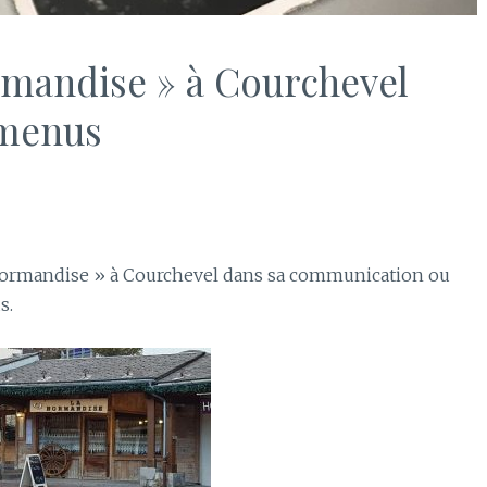
rmandise » à Courchevel
-menus
Normandise » à Courchevel dans sa communication ou
s.