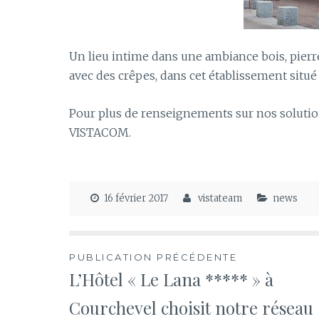
Un lieu intime dans une ambiance bois, pierre
avec des crêpes, dans cet établissement situé 
Pour plus de renseignements sur nos soluti
VISTACOM.
16 février 2017
vistateam
news
Navigation
PUBLICATION PRÉCÉDENTE
L’Hôtel « Le Lana ***** » à
de
Courchevel choisit notre réseau