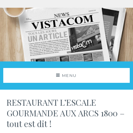
Aller
au
contenu
Agence Vistacom
NOS ACTUS
MENU
RESTAURANT L’ESCALE
GOURMANDE AUX ARCS 1800 –
tout est dit !