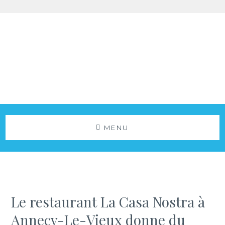
Aller
au
contenu
Agence Vistacom
NOS ACTUS
MENU
Le restaurant La Casa Nostra à
Annecy-Le-Vieux donne du