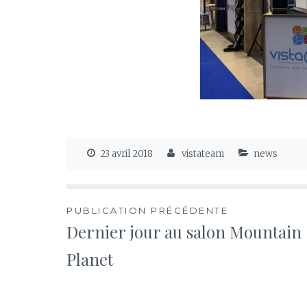
23 avril 2018
vistateam
news
Navigation
PUBLICATION PRÉCÉDENTE
Dernier jour au salon Mountain
de
Planet
l’article