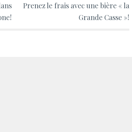
dans
Prenez le frais avec une bière « la
one!
Grande Casse »!