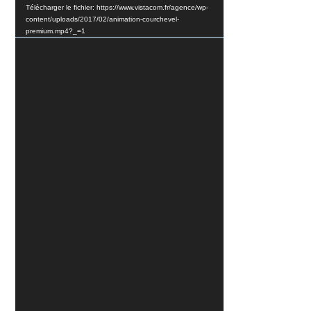
Télécharger le fichier: https://www.vistacom.fr/agence/wp-
content/uploads/2017/02/animation-courchevel-
premium.mp4?_=1