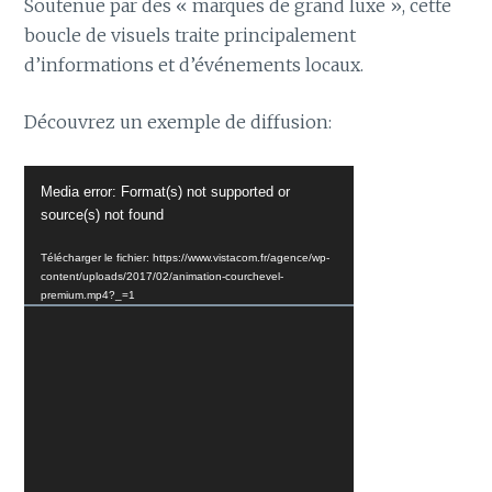
Soutenue par des « marques de grand luxe », cette
boucle de visuels traite principalement
d’informations et d’événements locaux.
Découvrez un exemple de diffusion:
Lecteur
Media error: Format(s) not supported or
vidéo
source(s) not found
Télécharger le fichier: https://www.vistacom.fr/agence/wp-
content/uploads/2017/02/animation-courchevel-
premium.mp4?_=1