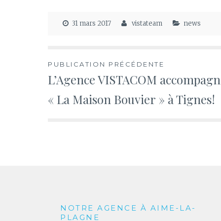
31 mars 2017
vistateam
news
Navigation
PUBLICATION PRÉCÉDENTE
L’Agence VISTACOM accompagn
de
« La Maison Bouvier » à Tignes!
l’article
NOTRE AGENCE À AIME-LA-
PLAGNE