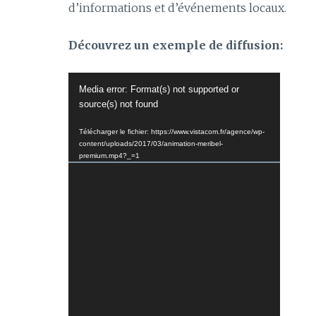
d’informations et d’événements locaux.
Découvrez un exemple de diffusion:
Lecteur
Media error: Format(s) not supported or
vidéo
source(s) not found
Télécharger le fichier: https://www.vistacom.fr/agence/wp-
content/uploads/2017/03/animation-meribel-
premium.mp4?_=1