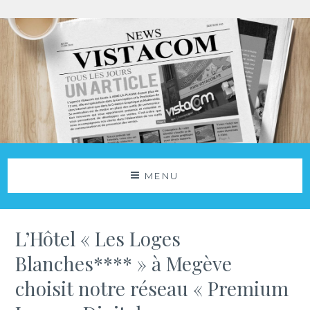
Aller
au
contenu
Agence Vistacom
NOS ACTUS
MENU
L’Hôtel « Les Loges
Blanches**** » à Megève
choisit notre réseau « Premium