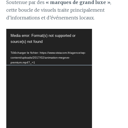
Soutenue par des
« marques de grand luxe »
,
cette boucle de visuels traite principalement
d’informations et d’événements locaux.
Lecteur
Media error: Format(s) not supported or
vidéo
source(s) not found
Télécharger le fichier: https://www.vistacom.fr/agence/wp-
content/uploads/2017/02/animation-megeve-
premium.mp4?_=1