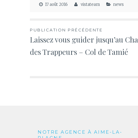
17 août 2016
vistateam
news
Navigation
PUBLICATION PRÉCÉDENTE
Laissez vous guider jusqu’au Cha
de
des Trappeurs – Col de Tamié
l’article
NOTRE AGENCE À AIME-LA-
PLAGNE