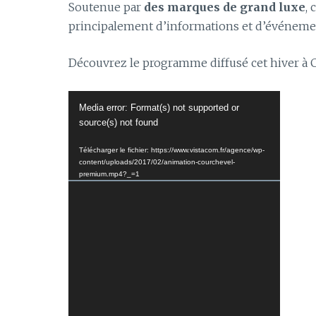
Soutenue par
des marques de grand luxe
, 
principalement d’informations et d’événeme
Découvrez le programme diffusé cet hiver à C
Lecteur
Media error: Format(s) not supported or
vidéo
source(s) not found
Télécharger le fichier: https://www.vistacom.fr/agence/wp-
content/uploads/2017/02/animation-courchevel-
premium.mp4?_=1