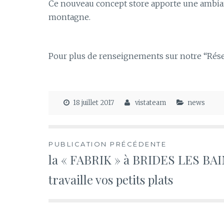
Ce nouveau concept store apporte une ambiance
montagne.
Pour plus de renseignements sur notre “Rés
18 juillet 2017
vistateam
news
Navigation
PUBLICATION PRÉCÉDENTE
la « FABRIK » à BRIDES LES BA
de
travaille vos petits plats
l’article