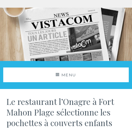
Aller
au
contenu
Agence Vistacom
NOS ACTUS
MENU
Le restaurant l’Onagre à Fort
Mahon Plage sélectionne les
pochettes à couverts enfants