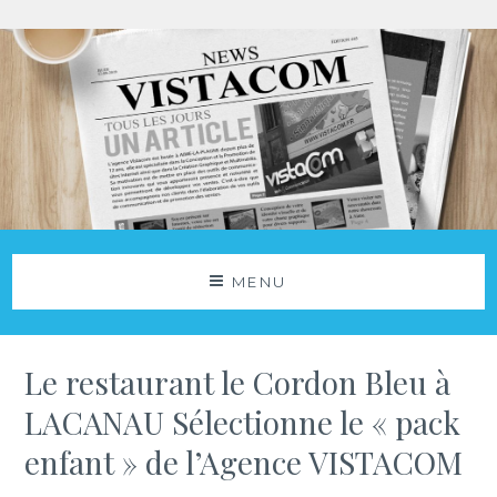
Aller
au
contenu
Agence Vistacom
NOS ACTUS
MENU
Le restaurant le Cordon Bleu à
LACANAU Sélectionne le « pack
enfant » de l’Agence VISTACOM