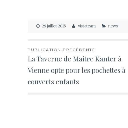
29 juillet 2015
vistateam
news
Navigation
PUBLICATION PRÉCÉDENTE
La Taverne de Maitre Kanter à
de
Vienne opte pour les pochettes à
l’article
couverts enfants