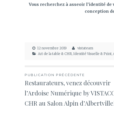
Vous recherchez à asseoir l’identité de
conception de 
12 novembre 2019
vistateam
Art de la table & CHR
,
Identité Visuelle & Print
,
Navigation
PUBLICATION PRÉCÉDENTE
Restaurateurs, venez découvrir
de
l’Ardoise Numérique by VISTA
l’article
CHR au Salon Alpin d’Albertville