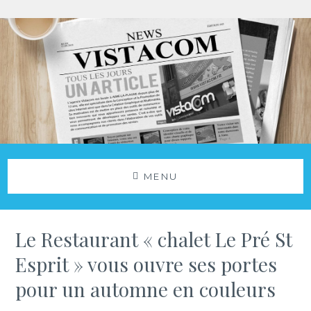
Aller
au
contenu
Agence Vistacom
NOS ACTUS
MENU
Le Restaurant « chalet Le Pré St
Esprit » vous ouvre ses portes
pour un automne en couleurs