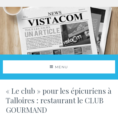
Aller
au
contenu
Agence Vistacom
NOS ACTUS
MENU
« Le club » pour les épicuriens à
Talloires : restaurant le CLUB
GOURMAND