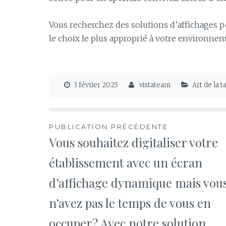
Vous recherchez des solutions d’affichages p
le choix le plus approprié à votre environnem
3 février 2025
vistateam
Art de la 
Navigation
PUBLICATION PRÉCÉDENTE
Vous souhaitez digitaliser votre
de
établissement avec un écran
l’article
d’affichage dynamique mais vou
n’avez pas le temps de vous en
occuper? Avec notre solution