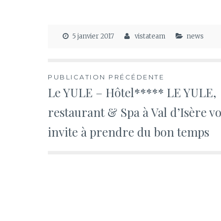
5 janvier 2017
vistateam
news
Navigation
PUBLICATION PRÉCÉDENTE
Le YULE – Hôtel***** LE YULE,
de
restaurant & Spa à Val d’Isère v
l’article
invite à prendre du bon temps