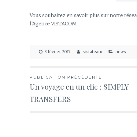
Vous souhaitez en savoir plus sur notre rése
l’Agence VISTACOM.
3 février 2017
vistateam
news
Navigation
PUBLICATION PRÉCÉDENTE
Un voyage en un clic : SIMPLY
de
TRANSFERS
l’article