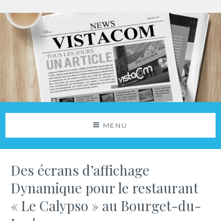
Aller
au
contenu
Agence Vistacom
NOS ACTUS
MENU
Des écrans d’affichage
Dynamique pour le restaurant
« Le Calypso » au Bourget-du-