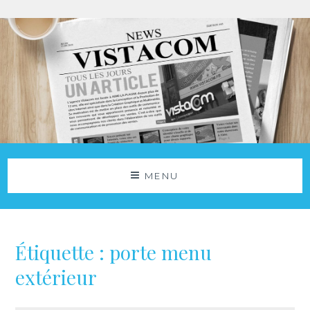
Aller
au
contenu
Agence Vistacom
NOS ACTUS
MENU
Étiquette :
porte menu
extérieur